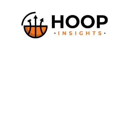
autorisation expresse du directeur de la publication
(@hoop__insights). En application de la loi du 11 mars 1957 (art.
41) et du code de la propriété intellectuelle du 1er juillet 1992,
toute reproduction partielle ou totale à usage collectif est
strictement interdite sans autorisation expresse du directeur de la
publication (@hoop__insights). Le site Internet (textes, éléments
graphiques, photos, etc.) constitue une œuvre protégée en
France par le Code de Propriété Intellectuelle, et à l’étranger par
les conventions internationales en vigueur sur le droit d’auteur.
La violation de l’un de ces droits est un délit de contrefaçon
passible de poursuite. Les fichiers résultants ne sont jamais
transmis à des tiers. En particulier, nous ne commercialisons
aucun fichier d’adresses ou de courriels.
Pour plus d’informations,
veuillez nous contacter
© Copyright HoopInsights. Tous droits réservés.
Dernière mise à jour le 31 Mars 2026.