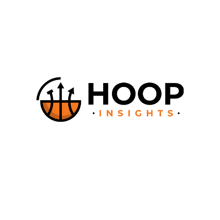
Glissez-déposez vos joueurs sur une plaquette tactique digitale,
ajoutez les mouvements que vous souhaitez (dribble, passe, cut,
écran, main à main..) avec la courbe que vous souhaitez (arrondi,
droite, zig-zag, mixé), exportez en PDF ou en vidéo.
À propos
Comment ça fonctionne ?
Documentation
Contact